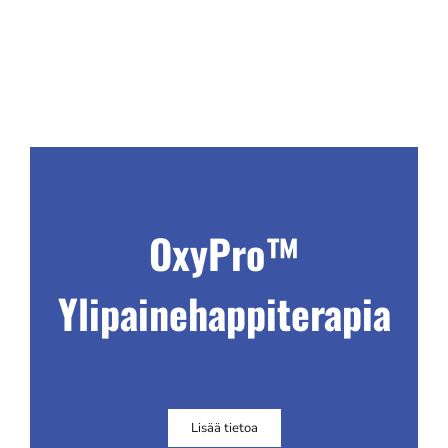
OxyPro™
Ylipainehappiterapia
Lisää tietoa