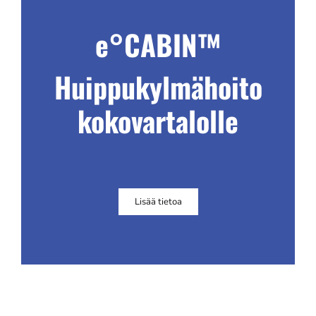
e°CABIN
™
Huippukylmähoito
kokovartalolle
Lisää tietoa