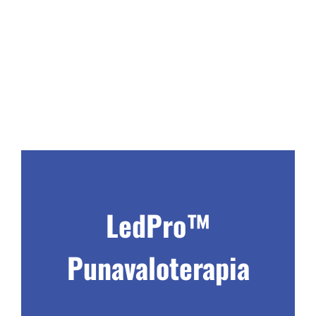
LedPro™
Punavaloterapia