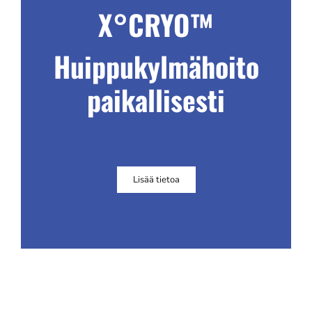
X°CRYO™
Huippukylmähoito
paikallisesti
Lisää tietoa