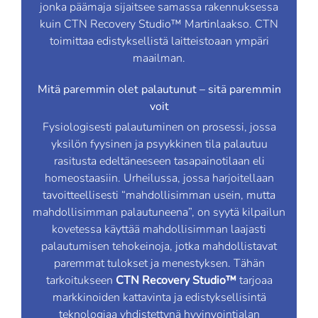
jonka päämaja sijaitsee samassa rakennuksessa
kuin CTN Recovery Studio™ Martinlaakso. CTN
toimittaa edistyksellistä laitteistoaan ympäri
maailman.
Mitä paremmin olet palautunut – sitä paremmin
voit
Fysiologisesti palautuminen on prosessi, jossa
yksilön fyysinen ja psyykkinen tila palautuu
rasitusta edeltäneeseen tasapainotilaan eli
homeostaasiin. Urheilussa, jossa harjoitellaan
tavoitteellisesti “mahdollisimman usein, mutta
mahdollisimman palautuneena”, on syytä kilpailun
kovetessa käyttää mahdollisimman laajasti
palautumisen tehokeinoja, jotka mahdollistavat
paremmat tulokset ja menestyksen. Tähän
tarkoitukseen
CTN Recovery Studio™
tarjoaa
markkinoiden kattavinta ja edistyksellisintä
teknologiaa yhdistettynä hyvinvointialan