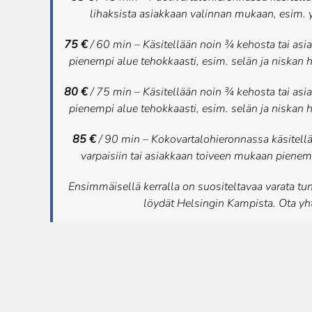
lihaksista asiakkaan valinnan mukaan, esim. y
75 €
/ 60 min –
Käsitellään noin ¾ kehosta tai as
pienempi alue tehokkaasti, esim. selän ja niskan ho
80 €
/ 75 min – Käsitellään noin ¾ kehosta tai as
pienempi alue tehokkaasti, esim. selän ja niskan ho
85 €
/ 90 min – Kokovartalohieronnassa käsitell
varpaisiin tai asiakkaan toiveen mukaan pienem
Ensimmäisellä kerralla on suositeltavaa varata tu
löydät Helsingin Kampista. Ota yht