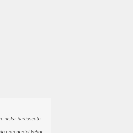
m. niska-hartiaseutu
ään noin puolet kehon