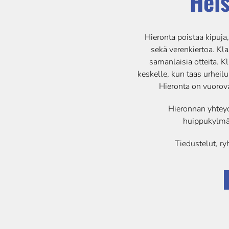
Hel
Hieronta poistaa kipuja,
sekä
verenkiertoa. Kla
samanlaisia
otteita. 
keskelle, kun taas
urheilu
Hieronta on
vuorova
Hieronnan yhtey
huippukylmäh
Tiedustelut, ry