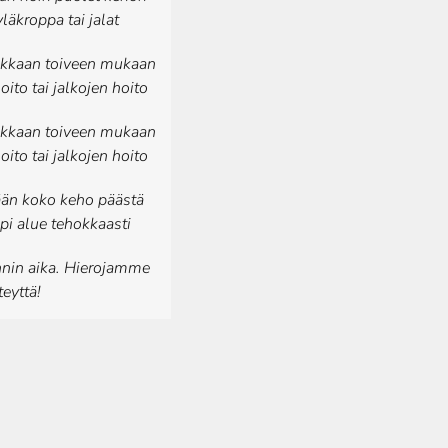
läkroppa tai jalat
iakkaan toiveen mukaan
ito tai jalkojen hoito
iakkaan toiveen mukaan
ito tai jalkojen hoito
ään koko keho päästä
pi alue tehokkaasti
nnin aika. Hierojamme
eyttä!