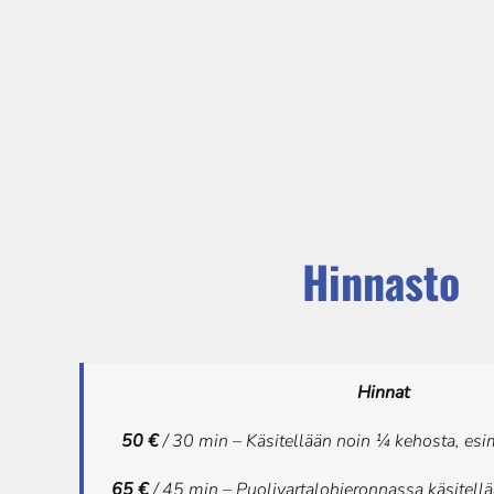
Hinnasto
Hinnat
50 €
/ 30 min – Käsitellään noin ¼ kehosta, esi
65 €
/ 45 min – Puolivartalohieronnassa käsitell