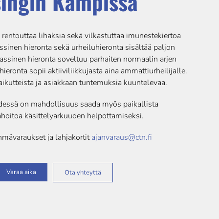
singin Kampissa
 rentouttaa lihaksia sekä vilkastuttaa imunestekiertoa
ssinen hieronta sekä urheiluhieronta sisältää paljon
Klassinen hieronta soveltuu parhaiten normaalin arjen
hieronta sopii aktiiviliikkujasta aina ammattiurheilijalle.
ikutteista ja asiakkaan tuntemuksia kuuntelevaa.
dessä on mahdollisuus saada myös paikallista
oitoa käsittelyarkuuden helpottamiseksi.
hmävaraukset ja lahjakortit
ajanvaraus@ctn.fi
Varaa aika
Ota yhteyttä