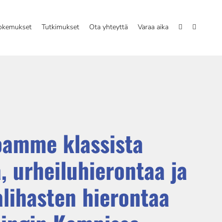
okemukset
Tutkimukset
Ota yhteyttä
Varaa aika
oamme klassista
, urheiluhierontaa ja
lihasten hierontaa