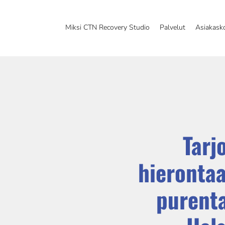
Miksi CTN Recovery Studio
Palvelut
Asiakask
Tarj
hierontaa
purenta