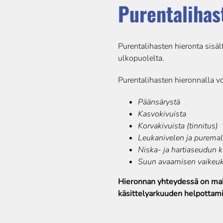
Purentalihas
Purentalihasten hieronta sisält
ulkopuolelta.
Purentalihasten hieronnalla vo
Päänsärystä
Kasvokivuista
Korvakivuista (tinnitus)
Leukanivelen ja puremal
Niska- ja hartiaseudun k
Suun avaamisen vaikeuk
Hieronnan yhteydessä on mah
käsittelyarkuuden helpottami