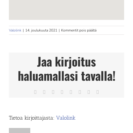
artikkelissa
Valolink
|
14. joulukuuta 2021
|
Kommentit pois päältä
Tuiran
Fysio
Jaa kirjoitus
haluamallasi tavalla!
Facebook
X
Reddit
LinkedIn
Tumblr
Pinterest
Vk
Sähköposti
Tietoa kirjoittajasta:
Valolink