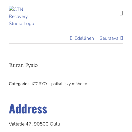
Skip
to
content
Edellinen
Seuraava
Tuiran Fysio
Categories:
X°CRYO – paikalliskylmähoito
Address
Valtatie 47, 90500 Oulu