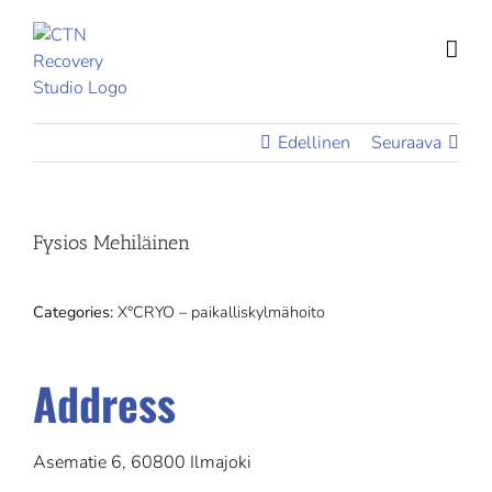
Skip
to
content
Edellinen
Seuraava
Fysios Mehiläinen
Categories:
X°CRYO – paikalliskylmähoito
Address
Asematie 6, 60800 Ilmajoki