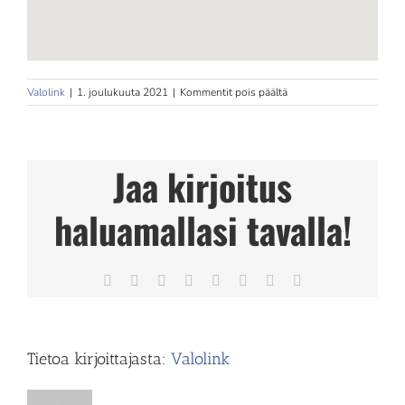
artikkelissa
Valolink
|
1. joulukuuta 2021
|
Kommentit pois päältä
Fysios
Mehiläinen
Jaa kirjoitus
haluamallasi tavalla!
Facebook
X
Reddit
LinkedIn
Tumblr
Pinterest
Vk
Sähköposti
Tietoa kirjoittajasta:
Valolink