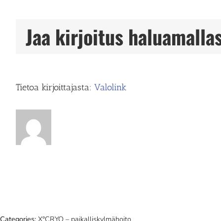
Huopalahti
Jaa kirjoitus haluamallas
Tietoa kirjoittajasta:
Valolink
Categories:
X°CRYO – paikalliskylmähoito