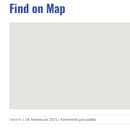
Find on Map
artikkelissa
Valolink
|
24. helmikuuta 2021
|
Kommentit pois päältä
Pihlajalinna
Pikku