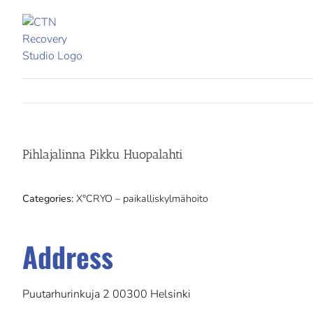
Skip
to
content
Pihlajalinna Pikku Huopalahti
Categories:
X°CRYO – paikalliskylmähoito
Address
Puutarhurinkuja 2 00300 Helsinki