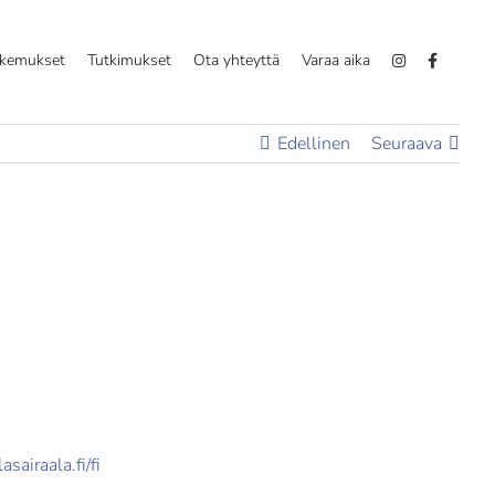
okemukset
Tutkimukset
Ota yhteyttä
Varaa aika
Edellinen
Seuraava
sairaala.fi/fi