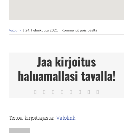
artikkelissa
Valolink
|
24. helmikuuta 2021
|
Kommentit pois päältä
Liikuntafysio
Oy
Jaa kirjoitus
haluamallasi tavalla!
Facebook
X
Reddit
LinkedIn
Tumblr
Pinterest
Vk
Sähköposti
Tietoa kirjoittajasta:
Valolink