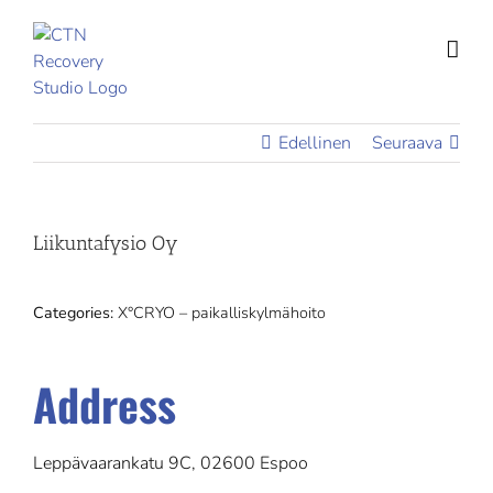
Skip
to
content
Edellinen
Seuraava
Liikuntafysio Oy
Categories:
X°CRYO – paikalliskylmähoito
Address
Leppävaarankatu 9C, 02600 Espoo