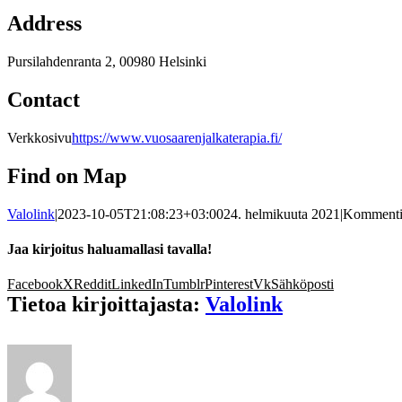
Address
Pursilahdenranta 2, 00980 Helsinki
Contact
Verkkosivu
https://www.vuosaarenjalkaterapia.fi/
Find on Map
Valolink
|
2023-10-05T21:08:23+03:00
24. helmikuuta 2021
|
Kommentit
Jaa kirjoitus haluamallasi tavalla!
Facebook
X
Reddit
LinkedIn
Tumblr
Pinterest
Vk
Sähköposti
Tietoa kirjoittajasta:
Valolink