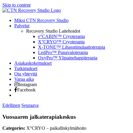
Skip to content
Miksi CTN Recovery Studio
Palvelut
Recovery Studio Laitehoidot
e°CABIN™ Cryoterapia
X°CRYO™ Cryoterapia
X-TONE™ Lihasstimulaatioterapia
LedPro™ Punavaloterapia
OxyPro™ Ylipainehappiterapia
Asiakaskokemukset
Tutkimukset
Ota yhteyttä
Varaa aika
Instagram
Facebook
Edellinen
Seuraava
Vuosaaren jalkaterapiakeskus
Categories:
X°CRYO – paikalliskylmähoito