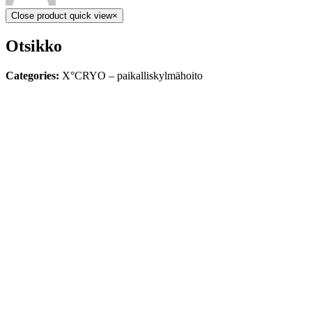
Close product quick view
×
Otsikko
Categories:
X°CRYO – paikalliskylmähoito