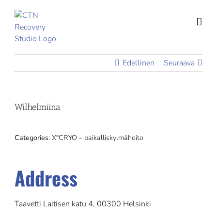
Skip
to
content
Edellinen
Seuraava
Wilhelmiina
Categories:
X°CRYO – paikalliskylmähoito
Address
Taavetti Laitisen katu 4, 00300 Helsinki