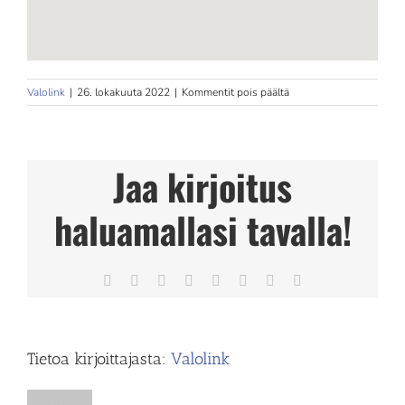
artikkelissa
Valolink
|
26. lokakuuta 2022
|
Kommentit pois päältä
Wilhelmiina
Jaa kirjoitus
haluamallasi tavalla!
Facebook
X
Reddit
LinkedIn
Tumblr
Pinterest
Vk
Sähköposti
Tietoa kirjoittajasta:
Valolink