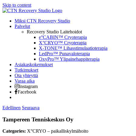
Skip to content
Miksi CTN Recovery Studio
Palvelut
Recovery Studio Laitehoidot
e°CABIN™ Cryoterapia
X°CRYO™ Cryoterapia
X-TONE™ Lihasstimulaatioterapia
LedPro™ Punavaloterapia
OxyPro™ Ylipainehappiterapia
Asiakaskokemukset
Tutkimukset
Ota yhteyttä
Varaa aika
Instagram
Facebook
Edellinen
Seuraava
Tampereen Tenniskeskus Oy
Categories:
X°CRYO – paikalliskylmähoito