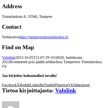
Address
Toimelankatu 8, 33560, Tampere
Contact
Verkkosivu
https://tampereentenniskeskus.fi/
Find on Map
Valolink
|
2023-10-05T21:07:29+03:00
20. huhtikuuta
2023
|
Kommentit pois päältä
artikkelissa Tampereen Tenniskeskus
Oy
Jaa kirjoitus haluamallasi tavalla!
Facebook
X
Reddit
LinkedIn
Tumblr
Pinterest
Vk
Sähköposti
Tietoa kirjoittajasta:
Valolink