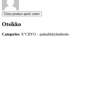
Close product quick view
×
Otsikko
Categories:
X°CRYO – paikalliskylmähoito