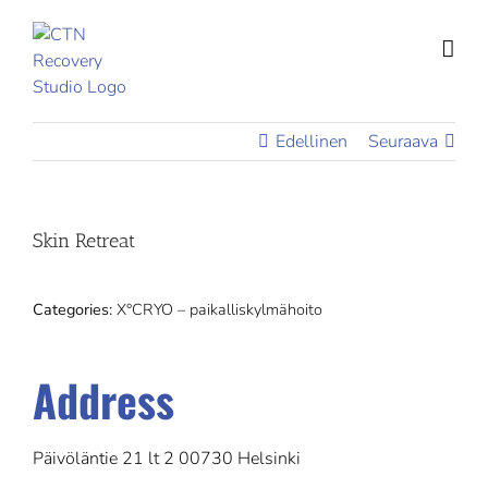
Skip
to
content
Edellinen
Seuraava
Skin Retreat
Categories:
X°CRYO – paikalliskylmähoito
Address
Päivöläntie 21 lt 2 00730 Helsinki