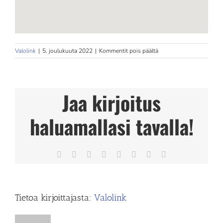
artikkelissa
Valolink
|
5. joulukuuta 2022
|
Kommentit pois päältä
Skin
Retreat
Jaa kirjoitus
haluamallasi tavalla!
Facebook
X
Reddit
LinkedIn
Tumblr
Pinterest
Vk
Sähköposti
Tietoa kirjoittajasta:
Valolink