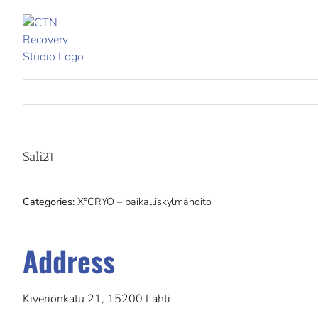
Skip
to
content
Sali21
Categories:
X°CRYO – paikalliskylmähoito
Address
Kiveriönkatu 21, 15200 Lahti