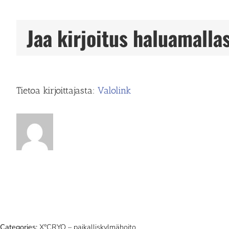
Jaa kirjoitus haluamallas
Tietoa kirjoittajasta:
Valolink
Categories:
X°CRYO – paikalliskylmähoito