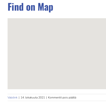
Find on Map
artikkelissa
Valolink
|
14. lokakuuta 2021
|
Kommentit pois päältä
Sali21