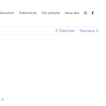
okemukset
Tutkimukset
Ota yhteyttä
Varaa aika
Edellinen
Seuraava
.fi