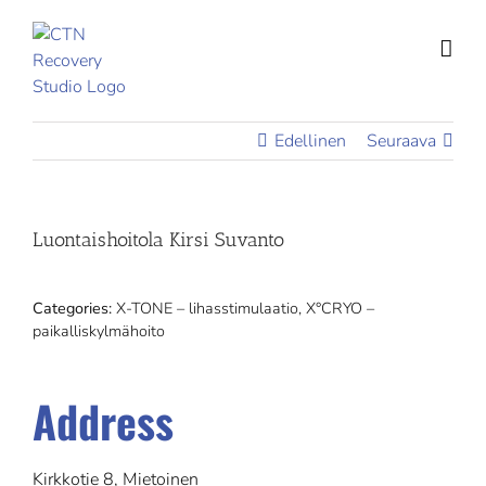
Skip
to
content
Edellinen
Seuraava
Luontaishoitola Kirsi Suvanto
Categories:
X-TONE – lihasstimulaatio, X°CRYO –
paikalliskylmähoito
Address
Kirkkotie 8, Mietoinen