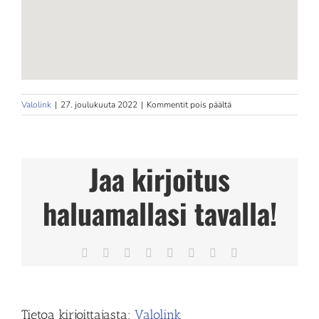
artikkelissa
Valolink
|
27. joulukuuta 2022
|
Kommentit pois päältä
Luontaishoitola
Kirsi
Suvanto
Jaa kirjoitus
haluamallasi tavalla!
Facebook
X
Reddit
LinkedIn
Tumblr
Pinterest
Vk
Sähköposti
Tietoa kirjoittajasta:
Valolink