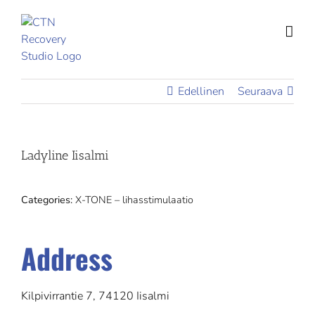
Skip
to
content
Edellinen
Seuraava
Ladyline Iisalmi
Categories:
X-TONE – lihasstimulaatio
Address
Kilpivirrantie 7, 74120 Iisalmi