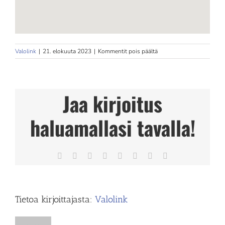
artikkelissa
Valolink
|
21. elokuuta 2023
|
Kommentit pois päältä
Ladyline
Iisalmi
Jaa kirjoitus
haluamallasi tavalla!
Facebook
X
Reddit
LinkedIn
Tumblr
Pinterest
Vk
Sähköposti
Tietoa kirjoittajasta:
Valolink