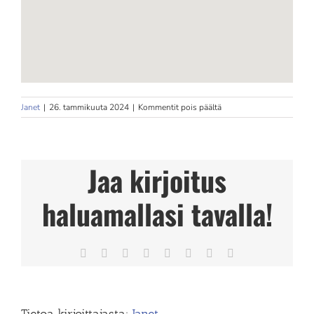
artikkelissa
Janet
|
26. tammikuuta 2024
|
Kommentit pois päältä
Koulutettu
hieroja/urheiluhieroja
Miku
Sarkkinen
Jaa kirjoitus
Store
in
Nummela
haluamallasi tavalla!
Facebook
X
Reddit
LinkedIn
Tumblr
Pinterest
Vk
Sähköposti
Tietoa kirjoittajasta:
Janet