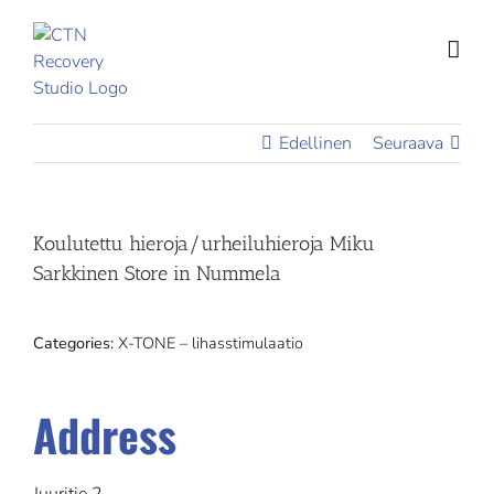
Skip
to
content
Edellinen
Seuraava
Koulutettu hieroja/urheiluhieroja Miku
Sarkkinen
Store in Nummela
Categories:
X-TONE – lihasstimulaatio
Address