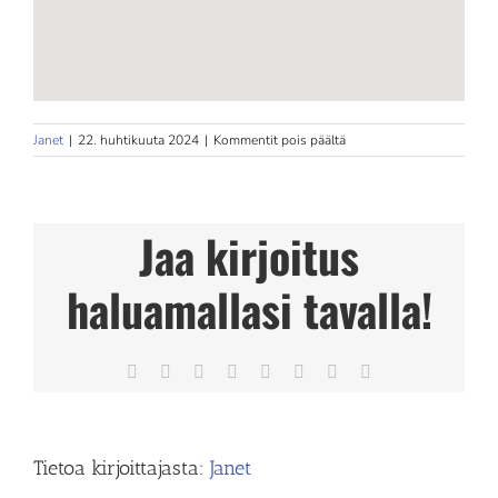
artikkelissa
Janet
|
22. huhtikuuta 2024
|
Kommentit pois päältä
BMW
PEGO
Golfschool
Store
Jaa kirjoitus
in
Vantaa
haluamallasi tavalla!
Facebook
X
Reddit
LinkedIn
Tumblr
Pinterest
Vk
Sähköposti
Tietoa kirjoittajasta:
Janet