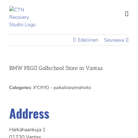
Skip
to
content
Edellinen
Seuraava
BMW PEGO Golfschool
Store in Vantaa
Categories:
X°CRYO – paikalliskylmähoito
Address
Härkähaankuja 1
01730 Vantaa