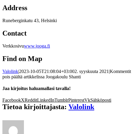
Address
Runeberginkatu 43, Helsinki
Contact
Verkkosivu
www.jooga.fi
Find on Map
Valolink
|
2023-10-05T21:08:04+03:00
2. syyskuuta 2021
|
Kommentit
pois päältä
artikkelissa Joogakoulu Shanti
Jaa kirjoitus haluamallasi tavalla!
Facebook
X
Reddit
LinkedIn
Tumblr
Pinterest
Vk
Sähköposti
Tietoa kirjoittajasta:
Valolink