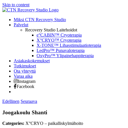
Skip to content
Miksi CTN Recovery Studio
Palvelut
Recovery Studio Laitehoidot
e°CABIN™ Cryoterapia
X°CRYO™ Cryoterapia
X-TONE™ Lihasstimulaatioterapia
LedPro™ Punavaloterapia
OxyPro™ Ylipainehappiterapia
Asiakaskokemukset
Tutkimukset
Ota yhteyttä
Varaa aika
Instagram
Facebook
Edellinen
Seuraava
Joogakoulu Shanti
Categories:
X°CRYO – paikalliskylmähoito