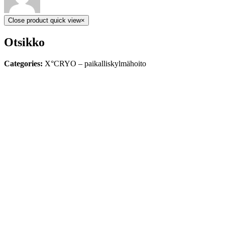
Close product quick view
×
Otsikko
Categories:
X°CRYO – paikalliskylmähoito