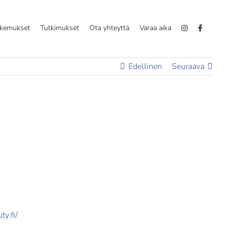
okemukset
Tutkimukset
Ota yhteyttä
Varaa aika
Edellinen
Seuraava
y.fi/