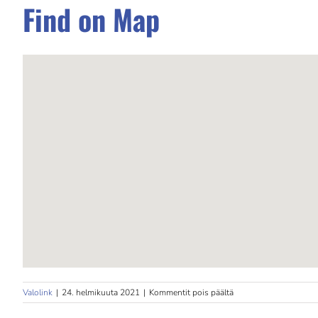
Find on Map
artikkelissa
Valolink
|
24. helmikuuta 2021
|
Kommentit pois päältä
JD
Beauty