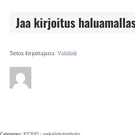
Jaa kirjoitus haluamallas
Tietoa kirjoittajasta:
Valolink
Categories:
X°CRYO – paikalliskylmähoito