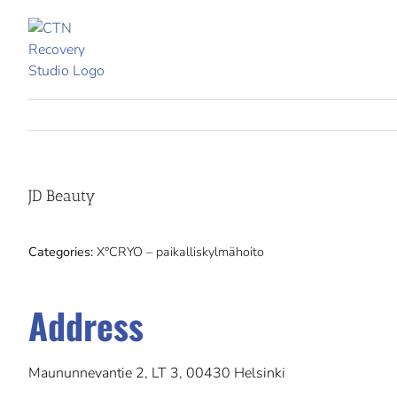
Skip
to
content
JD Beauty
Categories:
X°CRYO – paikalliskylmähoito
Address
Maununnevantie 2, LT 3, 00430 Helsinki