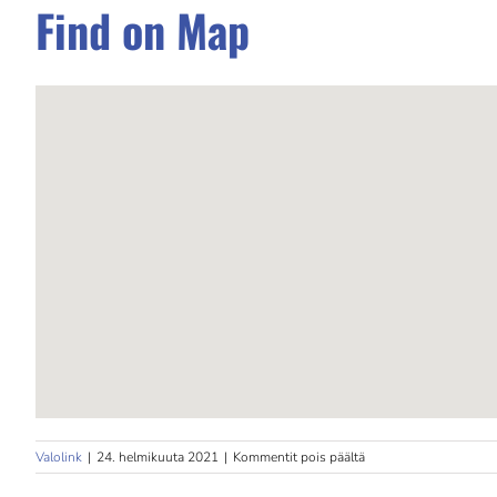
Find on Map
artikkelissa
Valolink
|
24. helmikuuta 2021
|
Kommentit pois päältä
Järvenpään
Fysikaalinen