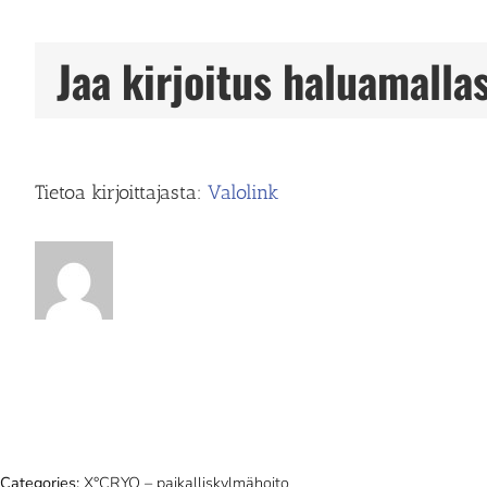
Hoitokeidas
Oy
Jaa kirjoitus haluamallas
Tietoa kirjoittajasta:
Valolink
Categories:
X°CRYO – paikalliskylmähoito