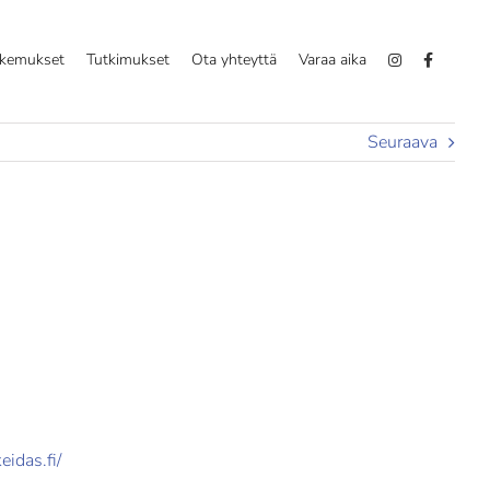
okemukset
Tutkimukset
Ota yhteyttä
Varaa aika
Seuraava
eidas.fi/