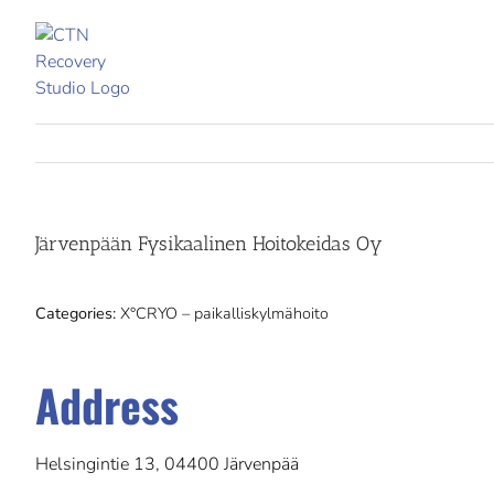
Skip
to
content
Järvenpään Fysikaalinen Hoitokeidas Oy
Categories:
X°CRYO – paikalliskylmähoito
Address
Helsingintie 13, 04400 Järvenpää