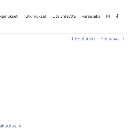
okemukset
Tutkimukset
Ota yhteyttä
Varaa aika
Edellinen
Seuraava
akuulas.fi/