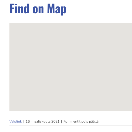
Find on Map
artikkelissa
Valolink
|
16. maaliskuuta 2021
|
Kommentit pois päältä
Hoitola
Kuulas