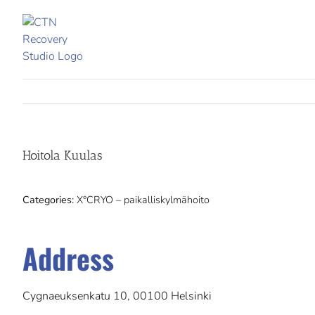
Skip
to
content
Hoitola Kuulas
Categories:
X°CRYO – paikalliskylmähoito
Address
Cygnaeuksenkatu 10, 00100 Helsinki