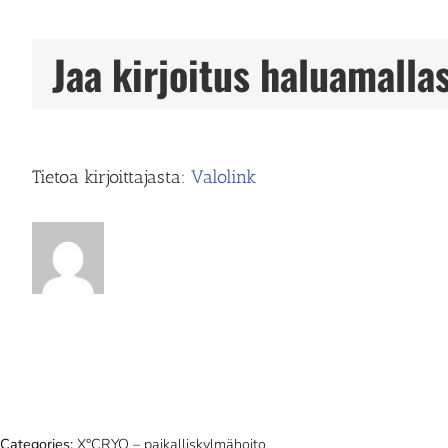
Jaa kirjoitus haluamallas
Tietoa kirjoittajasta:
Valolink
Categories:
X°CRYO – paikalliskylmähoito