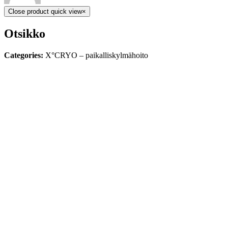
Close product quick view
×
Otsikko
Categories:
X°CRYO – paikalliskylmähoito