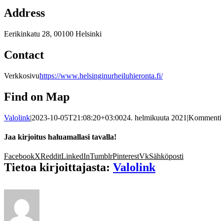
Address
Eerikinkatu 28, 00100 Helsinki
Contact
Verkkosivu
https://www.helsinginurheiluhieronta.fi/
Find on Map
Valolink
|
2023-10-05T21:08:20+03:00
24. helmikuuta 2021
|
Kommentit
Jaa kirjoitus haluamallasi tavalla!
Facebook
X
Reddit
LinkedIn
Tumblr
Pinterest
Vk
Sähköposti
Tietoa kirjoittajasta:
Valolink