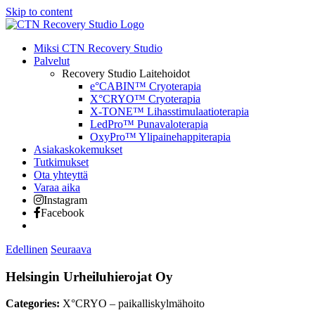
Skip to content
Miksi CTN Recovery Studio
Palvelut
Recovery Studio Laitehoidot
e°CABIN™ Cryoterapia
X°CRYO™ Cryoterapia
X-TONE™ Lihasstimulaatioterapia
LedPro™ Punavaloterapia
OxyPro™ Ylipainehappiterapia
Asiakaskokemukset
Tutkimukset
Ota yhteyttä
Varaa aika
Instagram
Facebook
Edellinen
Seuraava
Helsingin Urheiluhierojat Oy
Categories:
X°CRYO – paikalliskylmähoito