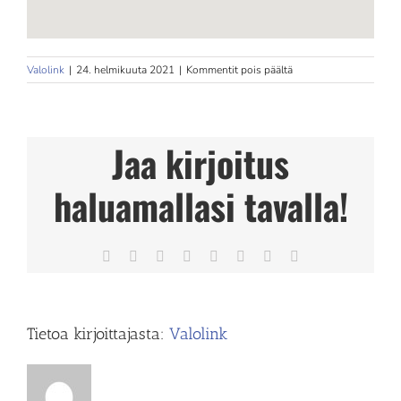
artikkelissa
Valolink
|
24. helmikuuta 2021
|
Kommentit pois päältä
Fysioterapia
Päivi
Korpela
Ky
Jaa kirjoitus
haluamallasi tavalla!
Facebook
X
Reddit
LinkedIn
Tumblr
Pinterest
Vk
Sähköposti
Tietoa kirjoittajasta:
Valolink