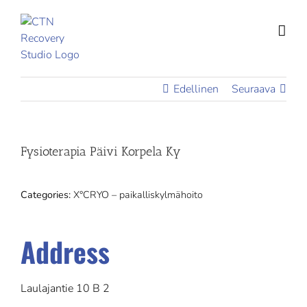
Skip
to
content
Edellinen
Seuraava
Fysioterapia Päivi Korpela Ky
Categories:
X°CRYO – paikalliskylmähoito
Address
Laulajantie 10 B 2