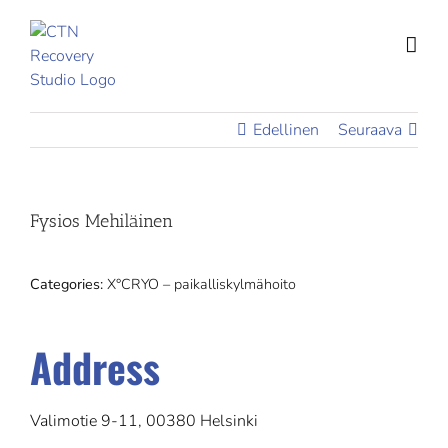
Skip
to
content
Edellinen
Seuraava
Fysios Mehiläinen
Categories:
X°CRYO – paikalliskylmähoito
Address
Valimotie 9-11, 00380 Helsinki