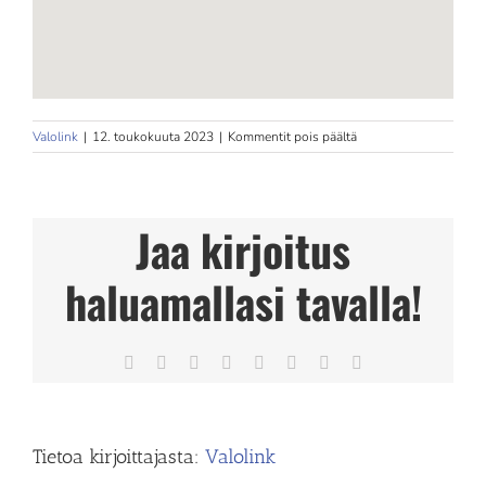
artikkelissa
Valolink
|
12. toukokuuta 2023
|
Kommentit pois päältä
Fysios
Mehiläinen
Jaa kirjoitus
haluamallasi tavalla!
Facebook
X
Reddit
LinkedIn
Tumblr
Pinterest
Vk
Sähköposti
Tietoa kirjoittajasta:
Valolink