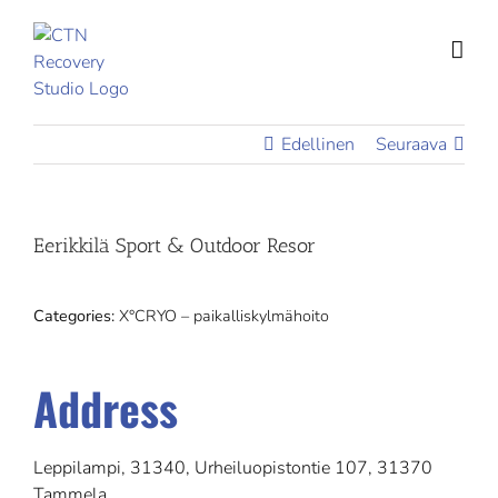
Skip
to
content
Edellinen
Seuraava
Eerikkilä Sport & Outdoor Resor
Categories:
X°CRYO – paikalliskylmähoito
Address
Leppilampi, 31340, Urheiluopistontie 107, 31370
Tammela