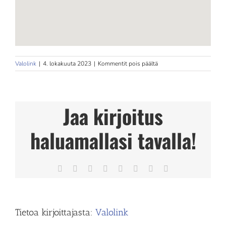
artikkelissa
Valolink
|
4. lokakuuta 2023
|
Kommentit pois päältä
Eerikkilä
Sport
&
Outdoor
Jaa kirjoitus
Resor
haluamallasi tavalla!
Facebook
X
Reddit
LinkedIn
Tumblr
Pinterest
Vk
Sähköposti
Tietoa kirjoittajasta:
Valolink