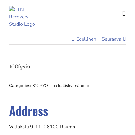
Skip
to
content
Edellinen
Seuraava
100fysio
Categories:
X°CRYO – paikalliskylmähoito
Address
Valtakatu 9-11, 26100 Rauma