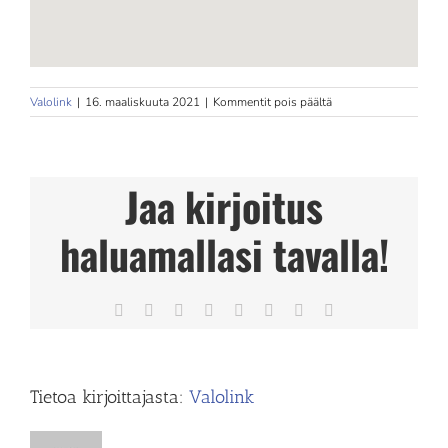
artikkelissa
Valolink
|
16. maaliskuuta 2021
|
Kommentit pois päältä
100fysio
Jaa kirjoitus
haluamallasi tavalla!
Facebook
X
Reddit
LinkedIn
Tumblr
Pinterest
Vk
Sähköposti
Tietoa kirjoittajasta:
Valolink