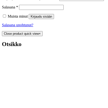
Salasana
*
Muista minut
Kirjaudu sisään
Salasana unohtunut?
Close product quick view
×
Otsikko