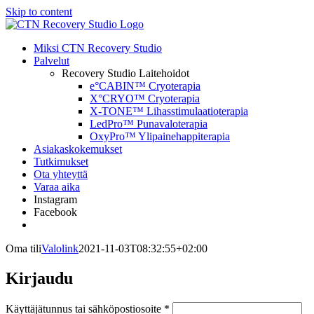
Skip to content
Miksi CTN Recovery Studio
Palvelut
Recovery Studio Laitehoidot
e°CABIN™ Cryoterapia
X°CRYO™ Cryoterapia
X-TONE™ Lihasstimulaatioterapia
LedPro™ Punavaloterapia
OxyPro™ Ylipainehappiterapia
Asiakaskokemukset
Tutkimukset
Ota yhteyttä
Varaa aika
Instagram
Facebook
Oma tili
Valolink
2021-11-03T08:32:55+02:00
Kirjaudu
Käyttäjätunnus tai sähköpostiosoite
*