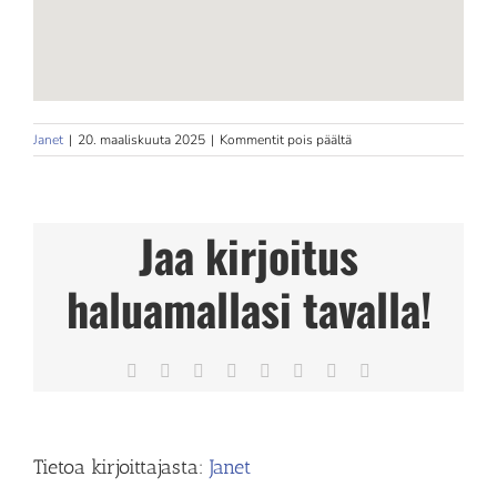
artikkelissa
Janet
|
20. maaliskuuta 2025
|
Kommentit pois päältä
Wellbe.Werstas
Store
in
Tampere
Jaa kirjoitus
haluamallasi tavalla!
Facebook
X
Reddit
LinkedIn
Tumblr
Pinterest
Vk
Sähköposti
Tietoa kirjoittajasta:
Janet