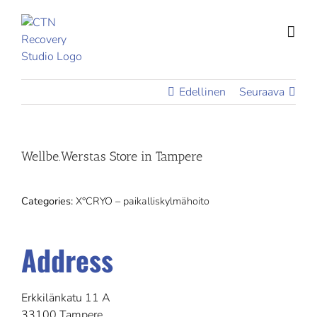
Skip
to
content
Edellinen
Seuraava
Wellbe.Werstas
Store in Tampere
Categories:
X°CRYO – paikalliskylmähoito
Address
Erkkilänkatu 11 A
33100 Tampere