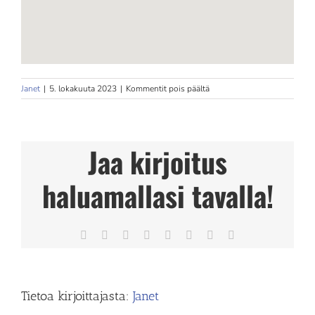
artikkelissa
Janet
|
5. lokakuuta 2023
|
Kommentit pois päältä
Villen
Hierontapalvelut
Store
in
Jaa kirjoitus
Lappeenranta
haluamallasi tavalla!
Facebook
X
Reddit
LinkedIn
Tumblr
Pinterest
Vk
Sähköposti
Tietoa kirjoittajasta:
Janet