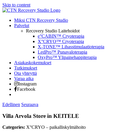
Skip to content
Miksi CTN Recovery Studio
Palvelut
Recovery Studio Laitehoidot
e°CABIN™ Cryoterapia
X°CRYO™ Cryoterapia
X-TONE™ Lihasstimulaatioterapia
LedPro™ Punavaloterapia
OxyPro™ Ylipainehappiterapia
Asiakaskokemukset
Tutkimukset
Ota yhteyttä
Varaa aika
Instagram
Facebook
Edellinen
Seuraava
Villa Arvola
Store in KEITELE
Categories:
X°CRYO – paikalliskylmähoito