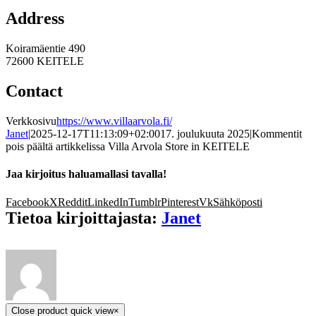
Address
Koiramäentie 490
72600 KEITELE
Contact
Verkkosivu
https://www.villaarvola.fi/
Janet
|
2025-12-17T11:13:09+02:00
17. joulukuuta 2025
|
Kommentit
pois päältä
artikkelissa Villa Arvola
Store in KEITELE
Jaa kirjoitus haluamallasi tavalla!
Facebook
X
Reddit
LinkedIn
Tumblr
Pinterest
Vk
Sähköposti
Tietoa kirjoittajasta:
Janet
Close product quick view
×