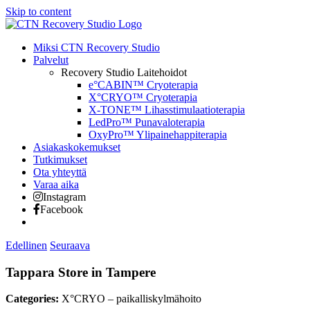
Skip to content
Miksi CTN Recovery Studio
Palvelut
Recovery Studio Laitehoidot
e°CABIN™ Cryoterapia
X°CRYO™ Cryoterapia
X-TONE™ Lihasstimulaatioterapia
LedPro™ Punavaloterapia
OxyPro™ Ylipainehappiterapia
Asiakaskokemukset
Tutkimukset
Ota yhteyttä
Varaa aika
Instagram
Facebook
Edellinen
Seuraava
Tappara
Store in Tampere
Categories:
X°CRYO – paikalliskylmähoito