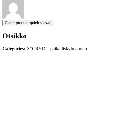
Close product quick view
×
Otsikko
Categories:
X°CRYO – paikalliskylmähoito