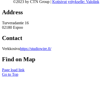
©2023 by CTN Group |
Kotisivut yritykselle: Valolink
Address
Turveradantie 16
02180 Espoo
Contact
Verkkosivu
https://studiowire.fi/
Find on Map
Page load link
Go to Top