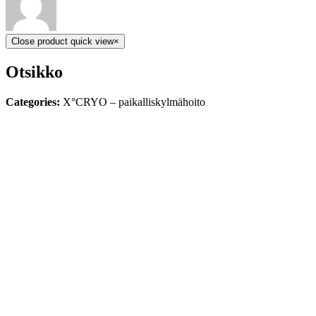
Close product quick view
×
Otsikko
Categories:
X°CRYO – paikalliskylmähoito