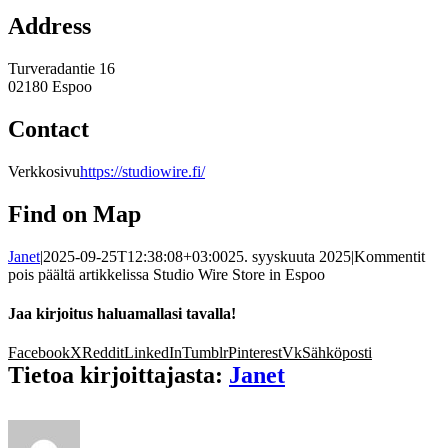
Address
Turveradantie 16
02180 Espoo
Contact
Verkkosivu
https://studiowire.fi/
Find on Map
Janet
|
2025-09-25T12:38:08+03:00
25. syyskuuta 2025
|
Kommentit
pois päältä
artikkelissa Studio Wire
Store in Espoo
Jaa kirjoitus haluamallasi tavalla!
Facebook
X
Reddit
LinkedIn
Tumblr
Pinterest
Vk
Sähköposti
Tietoa kirjoittajasta:
Janet