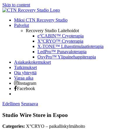
Skip to content
Miksi CTN Recovery Studio
Palvelut
Recovery Studio Laitehoidot
e°CABIN™ Cryoterapia
X°CRYO™ Cryoterapia
X-TONE™ Lihasstimulaatioterapia
LedPro™ Punavaloterapia
OxyPro™ Ylipainehappiterapia
Asiakaskokemukset
Tutkimukset
Ota yhteyttä
Varaa aika
Instagram
Facebook
Edellinen
Seuraava
Studio Wire
Store in Espoo
Categories:
X°CRYO – paikalliskylmähoito