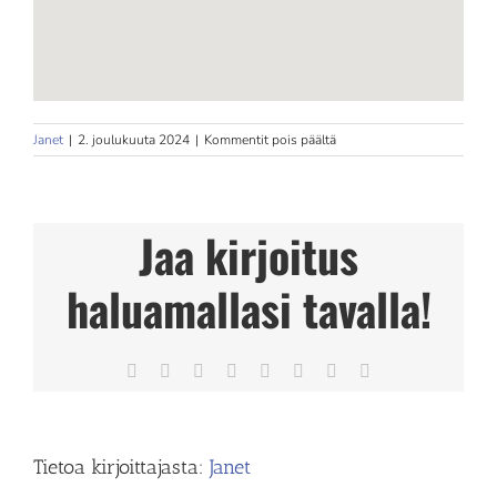
artikkelissa
Janet
|
2. joulukuuta 2024
|
Kommentit pois päältä
Studio
Momento
Store
in
Jaa kirjoitus
Helsinki
haluamallasi tavalla!
Facebook
X
Reddit
LinkedIn
Tumblr
Pinterest
Vk
Sähköposti
Tietoa kirjoittajasta:
Janet