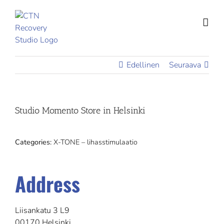
Skip
to
content
Edellinen
Seuraava
Studio Momento
Store in Helsinki
Categories:
X-TONE – lihasstimulaatio
Address
Liisankatu 3 L9
00170 Helsinki