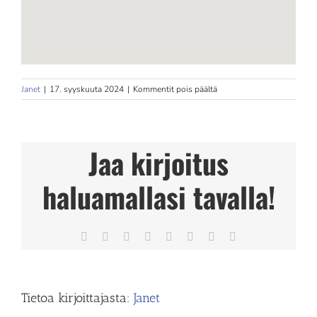
artikkelissa
Janet
|
17. syyskuuta 2024
|
Kommentit pois päältä
Linjapuiston
Fysioterapia
Store
in
Jaa kirjoitus
Kouvola
haluamallasi tavalla!
Facebook
X
Reddit
LinkedIn
Tumblr
Pinterest
Vk
Sähköposti
Tietoa kirjoittajasta:
Janet