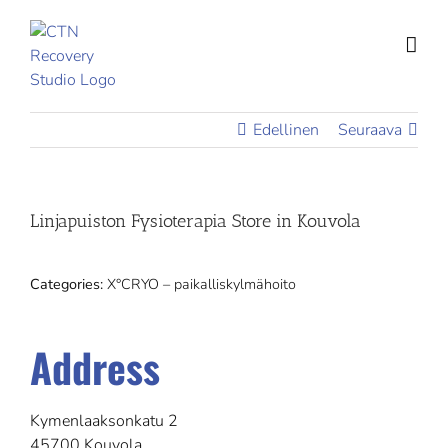
Skip
to
content
Edellinen
Seuraava
Linjapuiston Fysioterapia
Store in Kouvola
Categories:
X°CRYO – paikalliskylmähoito
Address
Kymenlaaksonkatu 2
45700 Kouvola