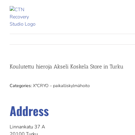
Skip
to
content
Koulutettu hieroja Akseli Koskela
Store in Turku
Categories:
X°CRYO – paikalliskylmähoito
Address
Linnankatu 37 A
20100 Turku