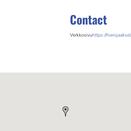
Contact
Verkkosivu
https://hierojaakseli