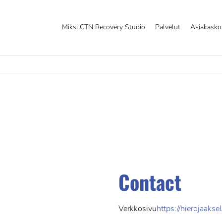
Miksi CTN Recovery Studio
Palvelut
Asiakask
Contact
Verkkosivu
https://hierojaakseli