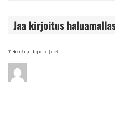
Koulutettu
hieroja
Akseli
Koskela
Jaa kirjoitus haluamallas
Store
in
Turku
Tietoa kirjoittajasta:
Janet