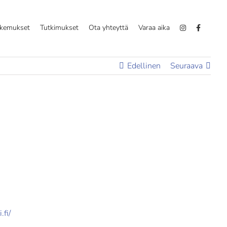
okemukset
Tutkimukset
Ota yhteyttä
Varaa aika
Edellinen
Seuraava
.fi/