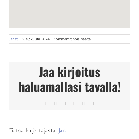
artikkelissa
Janet
|
5. elokuuta 2024
|
Kommentit pois päältä
Jukurit
Store
in
Mikkeli
Jaa kirjoitus
haluamallasi tavalla!
Facebook
X
Reddit
LinkedIn
Tumblr
Pinterest
Vk
Sähköposti
Tietoa kirjoittajasta:
Janet