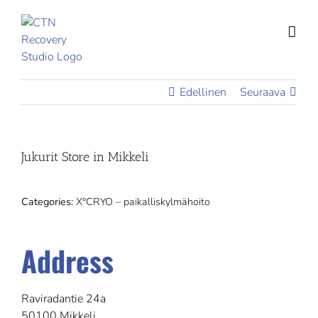
Skip
to
content
Edellinen
Seuraava
Jukurit
Store in Mikkeli
Categories:
X°CRYO – paikalliskylmähoito
Address
Raviradantie 24a
50100 Mikkeli