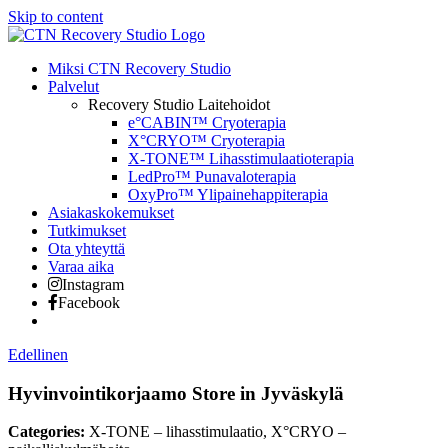
Skip to content
Miksi CTN Recovery Studio
Palvelut
Recovery Studio Laitehoidot
e°CABIN™ Cryoterapia
X°CRYO™ Cryoterapia
X-TONE™ Lihasstimulaatioterapia
LedPro™ Punavaloterapia
OxyPro™ Ylipainehappiterapia
Asiakaskokemukset
Tutkimukset
Ota yhteyttä
Varaa aika
Instagram
Facebook
Edellinen
Hyvinvointikorjaamo
Store in Jyväskylä
Categories:
X-TONE – lihasstimulaatio, X°CRYO –