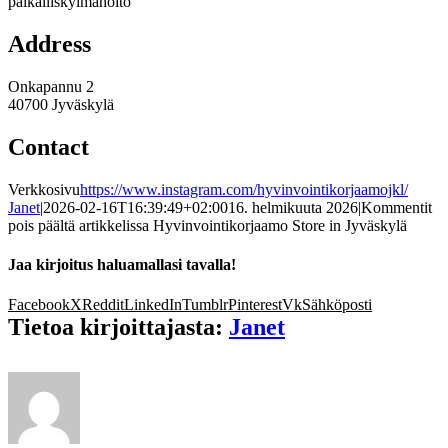
paikalliskylmähoito
Address
Onkapannu 2
40700 Jyväskylä
Contact
Verkkosivu
https://www.instagram.com/hyvinvointikorjaamojkl/
Janet
|
2026-02-16T16:39:49+02:00
16. helmikuuta 2026
|
Kommentit
pois päältä
artikkelissa Hyvinvointikorjaamo
Store in Jyväskylä
Jaa kirjoitus haluamallasi tavalla!
Facebook
X
Reddit
LinkedIn
Tumblr
Pinterest
Vk
Sähköposti
Tietoa kirjoittajasta:
Janet