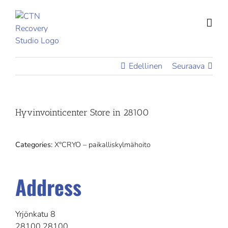
Skip
to
content
Edellinen
Seuraava
Hyvinvointicenter
Store in 28100
Categories:
X°CRYO – paikalliskylmähoito
Address
Yrjönkatu 8
28100 28100