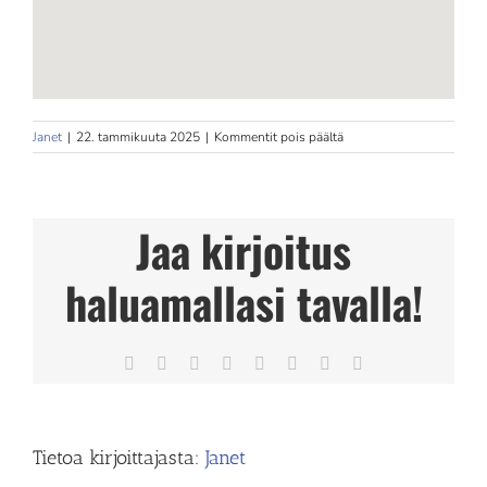
artikkelissa
Janet
|
22. tammikuuta 2025
|
Kommentit pois päältä
Hyvinvointicenter
Store
in
28100
Jaa kirjoitus
haluamallasi tavalla!
Facebook
X
Reddit
LinkedIn
Tumblr
Pinterest
Vk
Sähköposti
Tietoa kirjoittajasta:
Janet