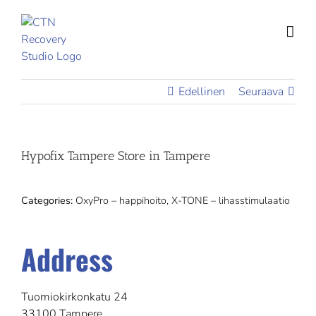
Skip
to
content
Edellinen
Seuraava
Hypofix Tampere
Store in Tampere
Categories:
OxyPro – happihoito, X-TONE – lihasstimulaatio
Address
Tuomiokirkonkatu 24
33100 Tampere