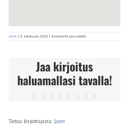
artikkelissa
Janet
|
5. lokakuuta 2023
|
Kommentit pois päältä
Hypofix
Tampere
Store
in
Jaa kirjoitus
Tampere
haluamallasi tavalla!
Facebook
X
Reddit
LinkedIn
Tumblr
Pinterest
Vk
Sähköposti
Tietoa kirjoittajasta:
Janet