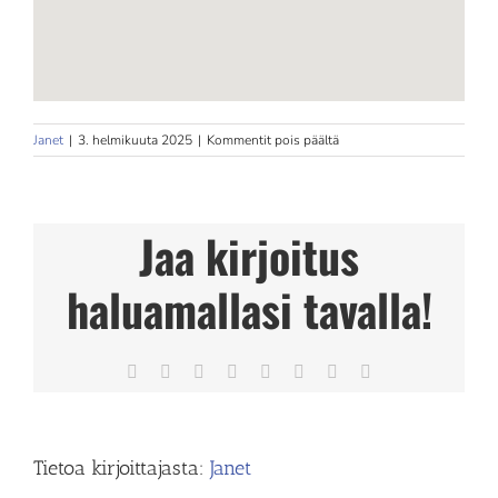
artikkelissa
Janet
|
3. helmikuuta 2025
|
Kommentit pois päältä
Hoitopalvelut
Arto
Montonen
Store
Jaa kirjoitus
in
Mikkeli
haluamallasi tavalla!
Facebook
X
Reddit
LinkedIn
Tumblr
Pinterest
Vk
Sähköposti
Tietoa kirjoittajasta:
Janet