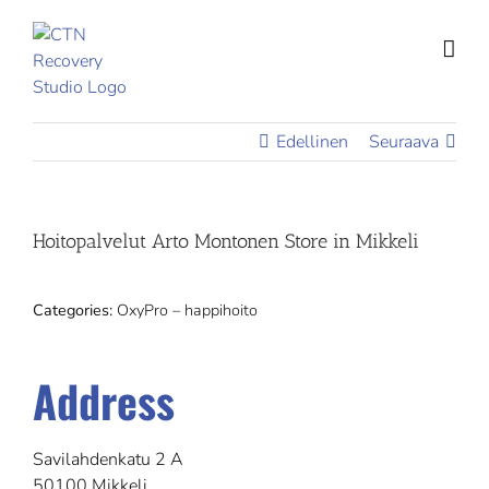
Skip
to
content
Edellinen
Seuraava
Hoitopalvelut Arto Montonen
Store in Mikkeli
Categories:
OxyPro – happihoito
Address
Savilahdenkatu 2 A
50100 Mikkeli