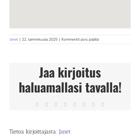
artikkelissa
Janet
|
22. tammikuuta 2025
|
Kommentit pois päältä
Hieronta
ja
Hyvinvointi
Mira
Jaa kirjoitus
Store
in
Vihti
haluamallasi tavalla!
Facebook
X
Reddit
LinkedIn
Tumblr
Pinterest
Vk
Sähköposti
Tietoa kirjoittajasta:
Janet