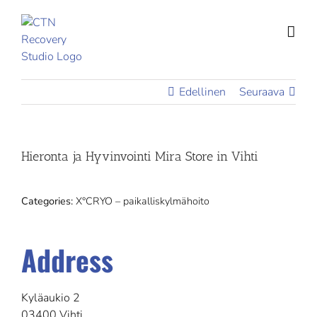
Skip
to
content
Edellinen
Seuraava
Hieronta ja Hyvinvointi Mira
Store in Vihti
Categories:
X°CRYO – paikalliskylmähoito
Address
Kyläaukio 2
03400 Vihti