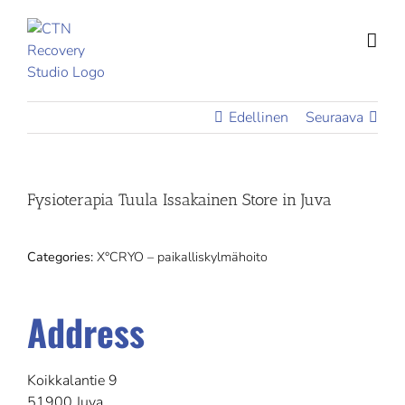
Skip
to
content
Edellinen
Seuraava
Fysioterapia Tuula Issakainen
Store in Juva
Categories:
X°CRYO – paikalliskylmähoito
Address
Koikkalantie 9
51900 Juva