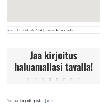
artikkelissa
Janet
|
12. kesäkuuta 2024
|
Kommentit pois päältä
Fysioterapia
Tuula
Issakainen
Store
Jaa kirjoitus
in
Juva
haluamallasi tavalla!
Facebook
X
Reddit
LinkedIn
Tumblr
Pinterest
Vk
Sähköposti
Tietoa kirjoittajasta:
Janet