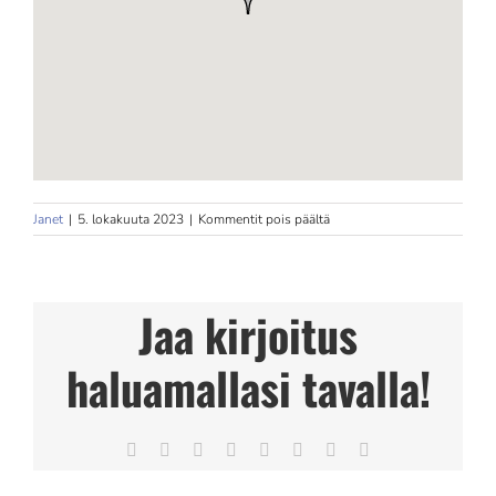
artikkelissa
Janet
|
5. lokakuuta 2023
|
Kommentit pois päältä
Fysioterapeutti
Esa
Varamäki
Store
Jaa kirjoitus
in
Kurikka
haluamallasi tavalla!
Facebook
X
Reddit
LinkedIn
Tumblr
Pinterest
Vk
Sähköposti