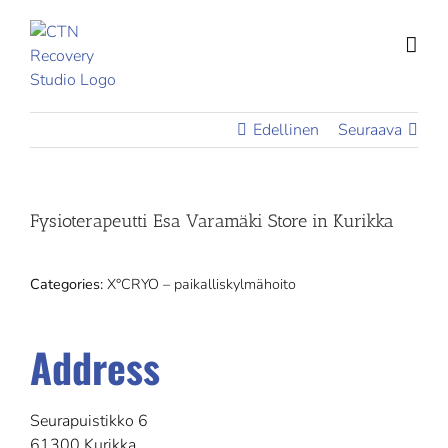
Skip
to
content
Edellinen
Seuraava
Fysioterapeutti Esa Varamäki
Store in Kurikka
Categories:
X°CRYO – paikalliskylmähoito
Address
Seurapuistikko 6
61300 Kurikka