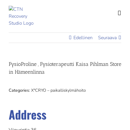
Skip
to
content
Edellinen
Seuraava
FysioProline , Fysioterapeutti Kaisa Pihlman
Store
in Hämeenlinna
Categories:
X°CRYO – paikalliskylmähoito
Address