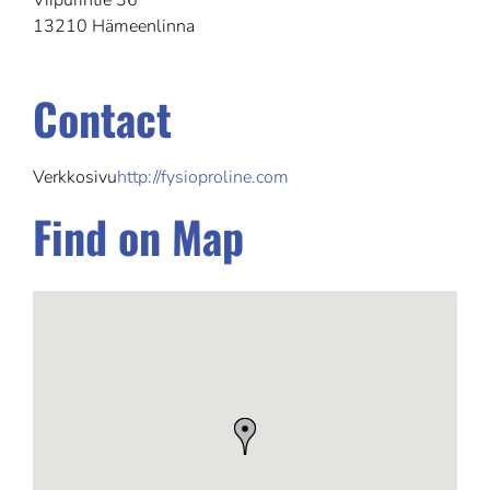
Viipurintie 36
13210 Hämeenlinna
Contact
Verkkosivu
http://fysioproline.com
Find on Map