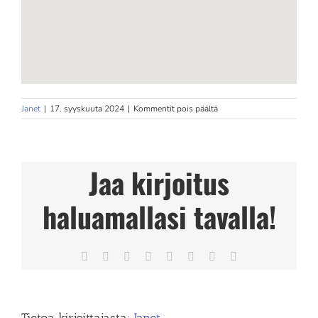
artikkelissa
Janet
|
17. syyskuuta 2024
|
Kommentit pois päältä
FysioProline
,
Fysioterapeutti
Kaisa
Jaa kirjoitus
Pihlman
Store
in
haluamallasi tavalla!
Hämeenlinna
Facebook
X
Reddit
LinkedIn
Tumblr
Pinterest
Vk
Sähköposti
Tietoa kirjoittajasta:
Janet