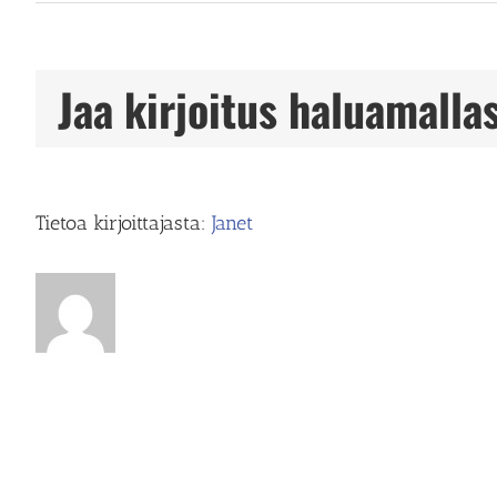
Fysiobalans
TF
Pirjo
Tiihonen
Jaa kirjoitus haluamallas
Store
in
Turku
Tietoa kirjoittajasta:
Janet