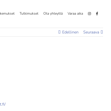
okemukset
Tutkimukset
Ota yhteyttä
Varaa aika
Edellinen
Seuraava
.fi/