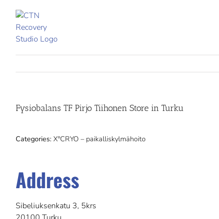
Skip
to
content
Fysiobalans TF Pirjo Tiihonen
Store in Turku
Categories:
X°CRYO – paikalliskylmähoito
Address
Sibeliuksenkatu 3, 5krs
20100 Turku