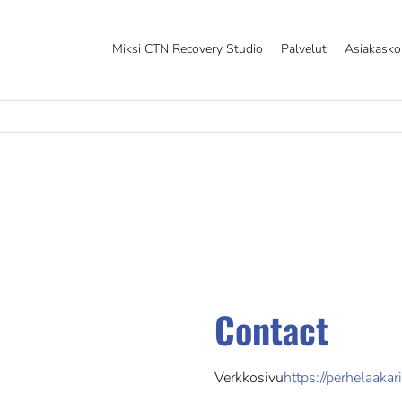
Miksi CTN Recovery Studio
Palvelut
Asiakask
Contact
Verkkosivu
https://perhelaakarit