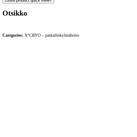
Close product quick view
×
Otsikko
Categories:
X°CRYO – paikalliskylmähoito