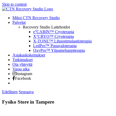
Skip to content
Miksi CTN Recovery Studio
Palvelut
Recovery Studio Laitehoidot
e°CABIN™ Cryoterapia
X°CRYO™ Cryoterapia
X-TONE™ Lihasstimulaatioterapia
LedPro™ Punavaloterapia
OxyPro™ Ylipainehappiterapia
Asiakaskokemukset
Tutkimukset
Ota yhteyttä
Varaa aika
Instagram
Facebook
Edellinen
Seuraava
Fysiko
Store in Tampere