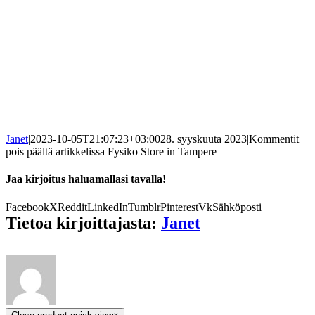
Janet
|
2023-10-05T21:07:23+03:00
28. syyskuuta 2023
|
Kommentit
pois päältä
artikkelissa Fysiko
Store in Tampere
Jaa kirjoitus haluamallasi tavalla!
Facebook
X
Reddit
LinkedIn
Tumblr
Pinterest
Vk
Sähköposti
Tietoa kirjoittajasta:
Janet