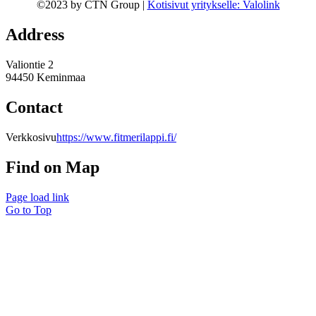
©2023 by CTN Group |
Kotisivut yritykselle: Valolink
Address
Valiontie 2
94450 Keminmaa
Contact
Verkkosivu
https://www.fitmerilappi.fi/
Find on Map
Page load link
Go to Top