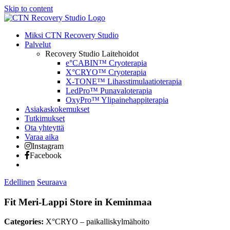
Skip to content
Miksi CTN Recovery Studio
Palvelut
Recovery Studio Laitehoidot
e°CABIN™ Cryoterapia
X°CRYO™ Cryoterapia
X-TONE™ Lihasstimulaatioterapia
LedPro™ Punavaloterapia
OxyPro™ Ylipainehappiterapia
Asiakaskokemukset
Tutkimukset
Ota yhteyttä
Varaa aika
Instagram
Facebook
Edellinen
Seuraava
Fit Meri-Lappi
Store in Keminmaa
Categories:
X°CRYO – paikalliskylmähoito