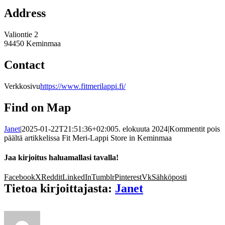
Address
Valiontie 2
94450 Keminmaa
Contact
Verkkosivu
https://www.fitmerilappi.fi/
Find on Map
Janet
|
2025-01-22T21:51:36+02:00
5. elokuuta 2024
|
Kommentit pois
päältä
artikkelissa Fit Meri-Lappi
Store in Keminmaa
Jaa kirjoitus haluamallasi tavalla!
Facebook
X
Reddit
LinkedIn
Tumblr
Pinterest
Vk
Sähköposti
Tietoa kirjoittajasta:
Janet