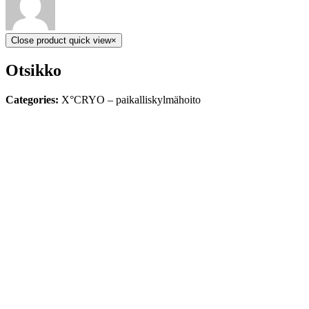
Close product quick view
×
Otsikko
Categories:
X°CRYO – paikalliskylmähoito