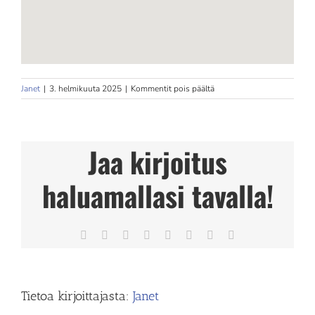
artikkelissa
Janet
|
3. helmikuuta 2025
|
Kommentit pois päältä
BioBalanceStudio
Store
in
Espoo
Jaa kirjoitus
haluamallasi tavalla!
Facebook
X
Reddit
LinkedIn
Tumblr
Pinterest
Vk
Sähköposti
Tietoa kirjoittajasta:
Janet