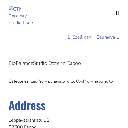
Skip
to
content
Edellinen
Seuraava
BioBalanceStudio
Store in Espoo
Categories:
LedPro – punavalohoito, OxyPro – happihoito
Address
Leppävaarankatu 12
02600 Espoo