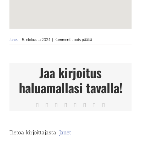
artikkelissa
Janet
|
5. elokuuta 2024
|
Kommentit pois päältä
Balance
kajaani
Store
in
Jaa kirjoitus
kajaani
haluamallasi tavalla!
Facebook
X
Reddit
LinkedIn
Tumblr
Pinterest
Vk
Sähköposti
Tietoa kirjoittajasta:
Janet