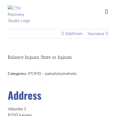
Skip
to
content
Edellinen
Seuraava
Balance kajaani
Store in kajaani
Categories:
X°CRYO – paikalliskylmähoito
Address
Veturitie 1
8700 kajaani